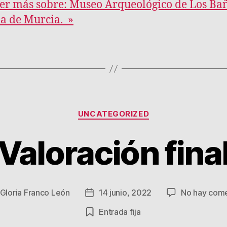
er más sobre: Museo Arqueológico de Los Ba
a de Murcia. »
Categorías
UNCATEGORIZED
Valoración fina
Gloria Franco León
14 junio, 2022
No hay come
Fecha
de
Entrada fija
la