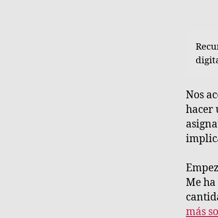
entra
Recu
digit
Nos ac
hacer 
asigna
implic
Empeza
Me ha 
cantid
más so