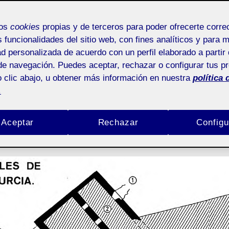
 Arqueológico 
mos
cookies
propias y de terceros para poder ofrecerte corr
s funcionalidades del sitio web, con fines analíticos y para 
 de Alhama de M
ad personalizada de acuerdo con un perfil elaborado a partir 
de navegación. Puedes aceptar, rechazar o configurar tus p
 clic abajo, u obtener más información en nuestra
política 
.
loria Franco León
6 octubre, 2022
No hay com
Fecha
de
Entrada fija
Aceptar
Rechazar
Configu
la
a
entrada