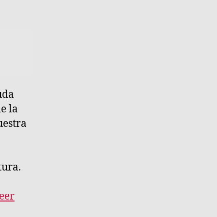
uda
e la
uestra
tura.
eer