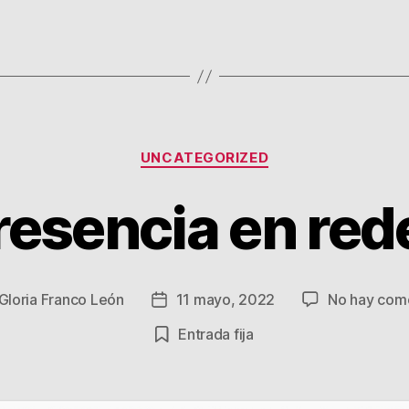
Categorías
UNCATEGORIZED
resencia en red
Gloria Franco León
11 mayo, 2022
No hay com
Fecha
de
Entrada fija
la
a
entrada