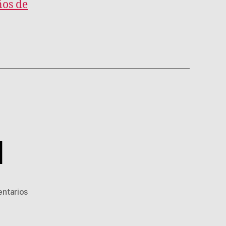
ños de
l
en
ntarios
Valoración
final