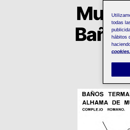
Museo
Utiliza
todas la
Baños
publicid
hábitos 
haciendo
cookies
Por
G
Autor
de
la
entrad