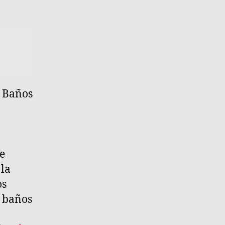
s Baños
e
 la
os
s baños