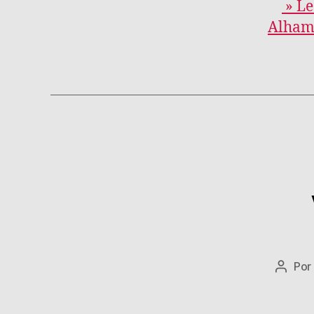
» Le
Alham
Por
Autor
de
la