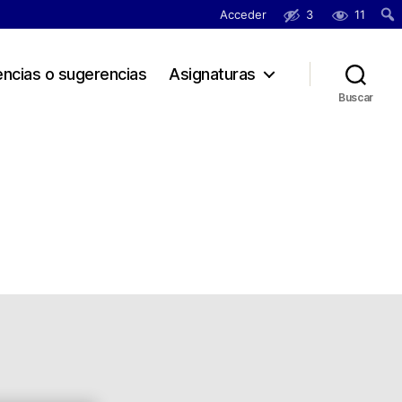
Acceder
3
11
Busc
encias o sugerencias
Asignaturas
Buscar