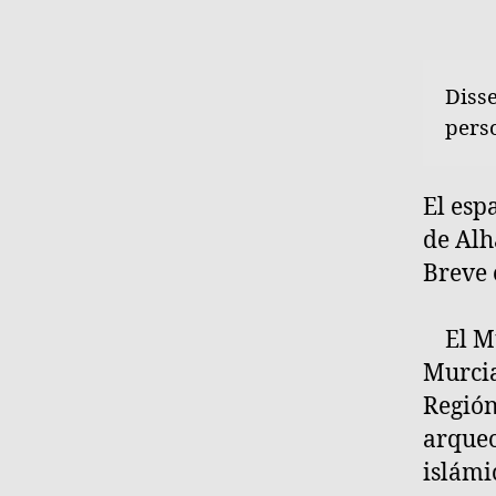
Disse
pers
El esp
de Alh
Breve 
El Mu
Murcia
Región
arqueo
islámi