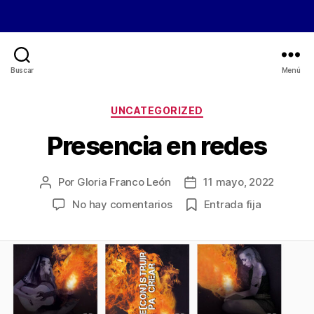
Buscar
Menú
Categorías
UNCATEGORIZED
Presencia en redes
Por
Gloria Franco León
11 mayo, 2022
Autor
Fecha
de
de
en
No hay comentarios
Entrada fija
la
la
Presencia
entrada
entrada
en
redes