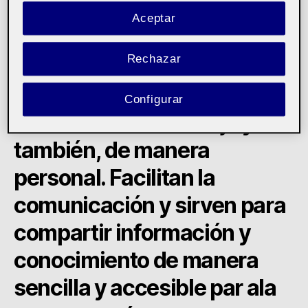
Aceptar
En los últimos años
Rechazar
asistimos al auge de las
redes sociales como
Configurar
herramienta de trabajo y
también, de manera
personal. Facilitan la
comunicación y sirven para
compartir información y
conocimiento de manera
sencilla y accesible par ala