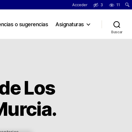
Acceder
3
11
Busc
encias o sugerencias
Asignaturas
Buscar
de Los
urcia.
en
entarios