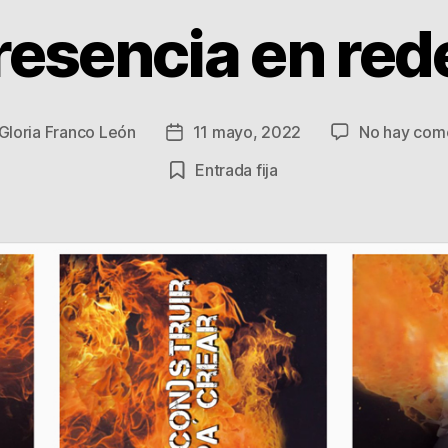
resencia en red
Gloria Franco León
11 mayo, 2022
No hay com
Fecha
de
Entrada fija
la
a
entrada