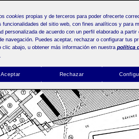
Fecha
de
Entrada fija
la
mos
cookies
propias y de terceros para poder ofrecerte corr
a
entrada
s funcionalidades del sitio web, con fines analíticos y para 
ad personalizada de acuerdo con un perfil elaborado a partir 
de navegación. Puedes aceptar, rechazar o configurar tus p
 clic abajo, u obtener más información en nuestra
política 
.
Aceptar
Rechazar
Configu