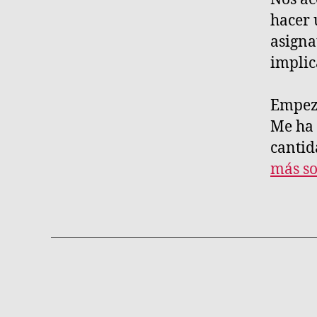
hacer 
asigna
implic
Empeza
Me ha 
cantid
más so