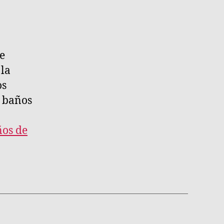
e
 la
os
s baños
ños de