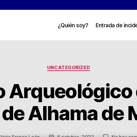
¿Quién soy?
Entrada de incid
Categorías
UNCATEGORIZED
 Arqueológico 
 de Alhama de M
loria Franco León
6 octubre, 2022
No hay com