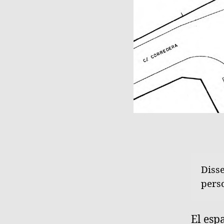
Disse
pers
El esp