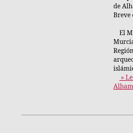
de Alh
Breve 
El Mu
Murcia
Región
arqueo
islámi
» Le
Alham