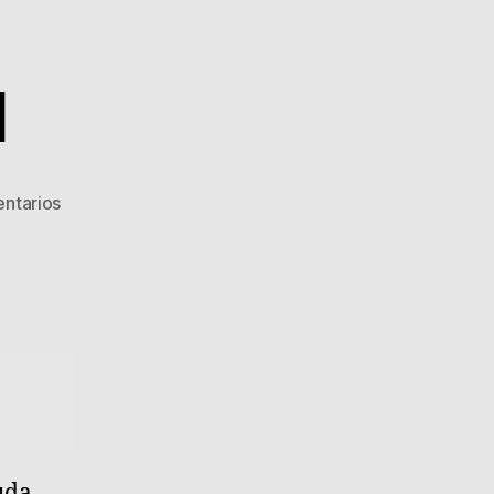
l
en
ntarios
Valoración
final
uda