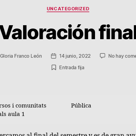
Categorías
UNCATEGORIZED
Valoración fina
Gloria Franco León
14 junio, 2022
No hay come
Fecha
de
Entrada fija
la
da
entrada
rsos i comunitats
Pública
als aula 1
ercamos al final del semestre y es de gran ay