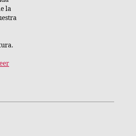
e la
uestra
tura.
eer