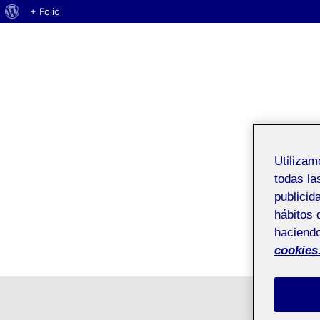
Acerca
+ Folio
de
WordPress
Utiliza
todas la
publicid
hábitos 
haciendo
cookies