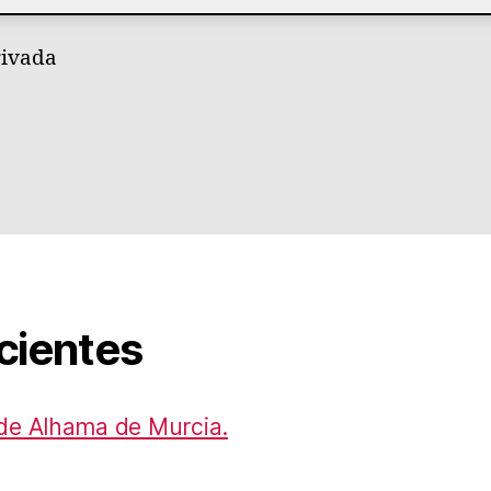
rivada
ecientes
de Alhama de Murcia.