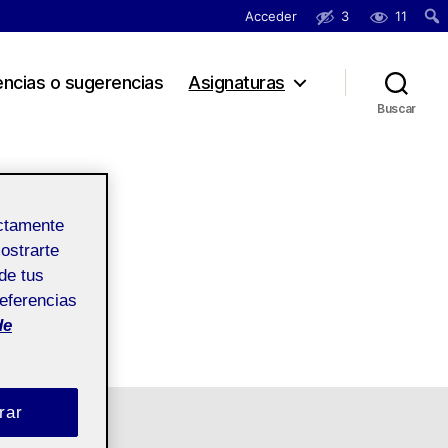
Acceder
3
11
Busc
encias o sugerencias
Asignaturas
Buscar
s
ectamente
mostrarte
de tus
referencias
de
rar