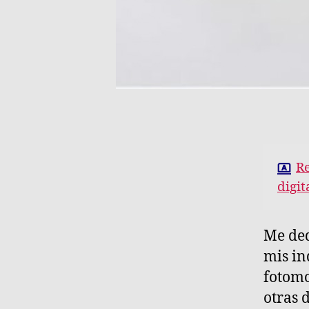
Re
digit
Me ded
mis in
fotomo
otras 