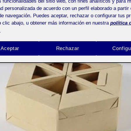
la
s funcionalidades del sitio web, con fines analíticos y para 
da
entrada
ad personalizada de acuerdo con un perfil elaborado a partir 
de navegación. Puedes aceptar, rechazar o configurar tus p
 clic abajo, u obtener más información en nuestra
política 
.
Aceptar
Rechazar
Configu