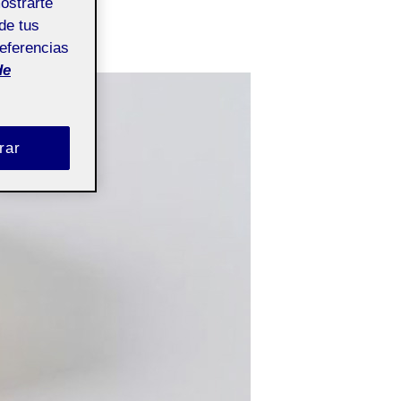
mostrarte
de tus
referencias
de
rar