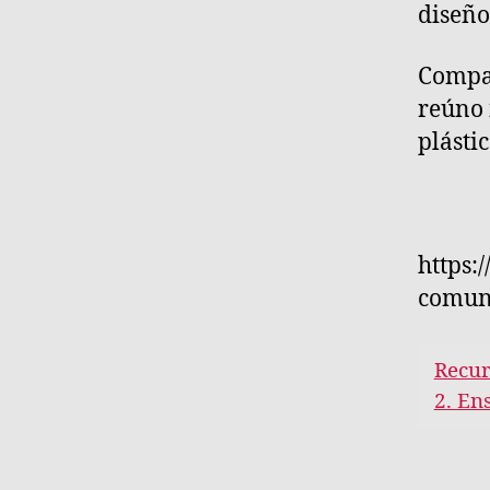
diseño
Compar
reúno 
plásti
https:
comuni
Recur
2. En