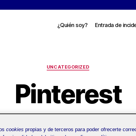
¿Quién soy?
Entrada de incid
Categorías
UNCATEGORIZED
Pinterest
r
Gloria Franco León
9 abril, 2022
No hay come
Fecha
de
mos
cookies
propias y de terceros para poder ofrecerte corr
Entrada fija