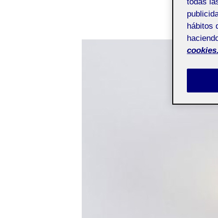
la
todas la
entra
publicid
hábitos 
haciendo
cookies