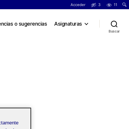
Acceder
3
11
Busc
encias o sugerencias
Asignaturas
Buscar
en
ntarios
Pinterest
ectamente