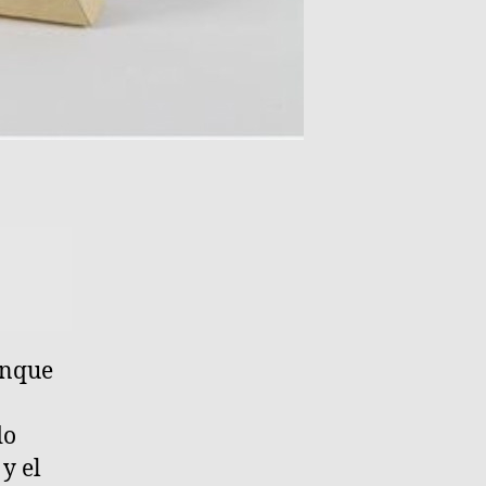
unque
do
y el