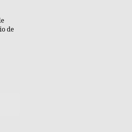
de
io de